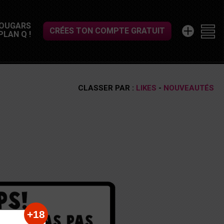
COUGARS
CRÉES TON COMPTE GRATUIT
LAN Q !
CLASSER PAR :
LIKES
-
NOUVEAUTÉS