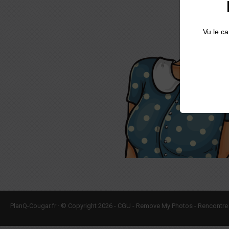
PlanQ-Cougar.fr
·
© Copyright 2026 -
CGU
-
Remove My Photos
-
Rencontre